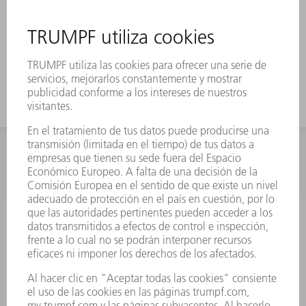
También es adecuado para el
aplastado con FEV
Para las cajas altas se usa el útil con
gran altura de trabajo
INFORMACIÓN
Preguntas más frecuentes
Condiciones generales de venta
CONTACTO
Departamento de Repuestos
+34 91 657 36 70
Lunes a Jueves de 8h – 18h
Viernes de 8h – 17h
repuestos@es.trumpf.com
CONTACTO