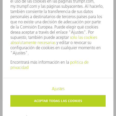
repuestos@es.trumpf.com
CONTACTO
Departamento de Utillaje
+34 91 657 36 69
Lunes a Jueves de 8h – 18h
Viernes de 8h – 17h
utillaje@trumpf.com
AVISO LEGAL
PROTECCIÓN DE DATOS
COPYRIGHT Y MARCA REGISTRADA
CONDICIONES DE USO