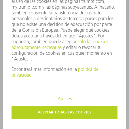
repuestos@es.trumpf.com
CONTACTO
Departamento de Utillaje
+34 91 657 36 69
Lunes a Jueves de 8h – 18h
Viernes de 8h – 17h
utillaje@trumpf.com
AVISO LEGAL
PROTECCIÓN DE DATOS
COPYRIGHT Y MARCA REGISTRADA
CONDICIONES DE USO