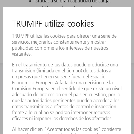
Gracias a su gran capacidad de carga,
también es adecuada para chapas
más gruesas.
Para las cajas altas se usa el útil con
gran altura de trabajo.
INFORMACIÓN
Preguntas más frecuentes
Condiciones generales de venta
CONTACTO
Departamento de Repuestos
+34 91 657 36 70
Lunes a Jueves de 8h – 18h
Viernes de 8h – 17h