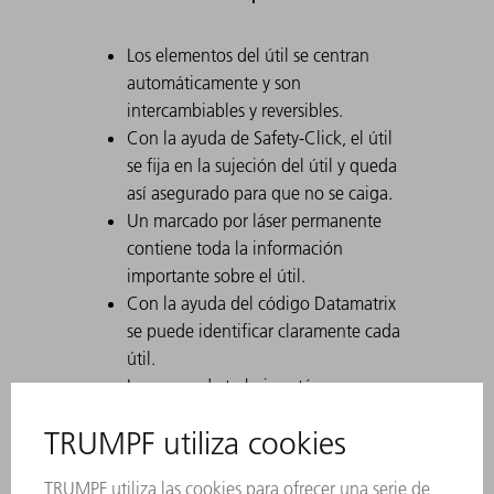
Los elementos del útil se centran
automáticamente y son
intercambiables y reversibles.
Con la ayuda de Safety-Click, el útil
se fija en la sujeción del útil y queda
así asegurado para que no se caiga.
Un marcado por láser permanente
contiene toda la información
importante sobre el útil.
Con la ayuda del código Datamatrix
se puede identificar claramente cada
útil.
Las zonas de trabajo están
endurecidas por láser.
Las modificaciones de los útiles están
disponibles bajo petición.