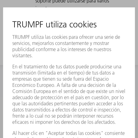
soporte puede utilizarse para varios
insertos.
El soporte del útil también puede
utilizarse para el aplastado
Soporte para cuchillas OW320
INFORMACIÓN
Preguntas más frecuentes
Condiciones generales de venta
CONTACTO
Departamento de Repuestos
+34 91 657 36 70
Lunes a Jueves de 8h – 18h
Viernes de 8h – 17h