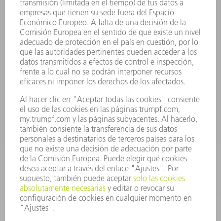
INFORMACIÓN
Preguntas más frecuentes
Condiciones generales de venta
CONTACTO
Departamento de Repuestos
+34 91 657 36 70
Lunes a Jueves de 8h – 18h
Viernes de 8h – 17h
repuestos@es.trumpf.com
CONTACTO
Departamento de Utillaje
+34 91 657 36 69
Lunes a Jueves de 8h – 18h
Viernes de 8h – 17h
utillaje@trumpf.com