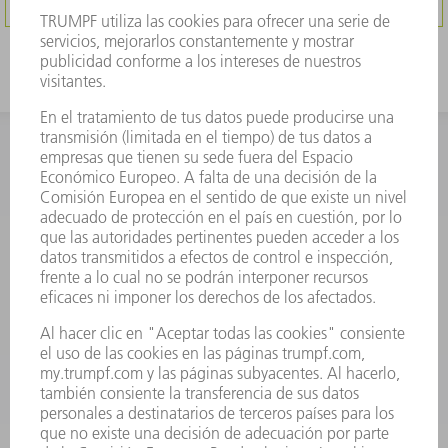
INFORMACIÓN
Preguntas más frecuentes
Condiciones generales de venta
CONTACTO
Departamento de Repuestos
+34 91 657 36 70
Lunes a Jueves de 8h – 18h
Viernes de 8h – 17h
repuestos@es.trumpf.com
CONTACTO
Departamento de Utillaje
+34 91 657 36 69