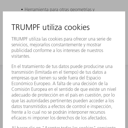
Herramienta para otras geometrías y
geometrías redondas
Posibilidad de muchas geometrías
especiales bajo petición
INFORMACIÓN
Preguntas más frecuentes
Condiciones generales de venta
CONTACTO
Departamento de Repuestos
+34 91 657 36 70
Lunes a Jueves de 8h – 18h
Viernes de 8h – 17h