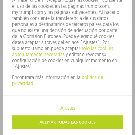
repuestos@es.trumpf.com
CONTACTO
Departamento de Utillaje
+34 91 657 36 69
Lunes a Jueves de 8h – 18h
Viernes de 8h – 17h
utillaje@trumpf.com
AVISO LEGAL
PROTECCIÓN DE DATOS
COPYRIGHT Y MARCA REGISTRADA
CONDICIONES DE USO