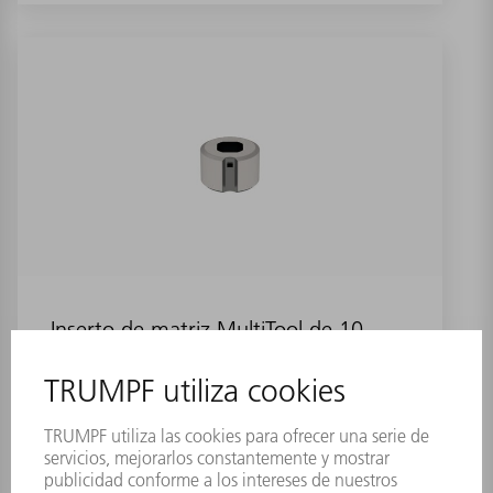
Inserto de matriz MultiTool de 10
estaciones (forma 11)
Referencia:
0699814