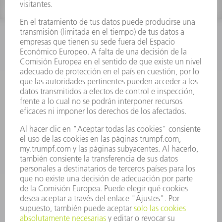
INFORMACIÓN
Preguntas más frecuentes
Condiciones generales de venta
CONTACTO
Departamento de Repuestos
+34 91 657 36 70
Lunes a Jueves de 8h – 18h
Viernes de 8h – 17h
repuestos@es.trumpf.com
CONTACTO
Departamento de Utillaje
+34 91 657 36 69
Lunes a Jueves de 8h – 18h
Viernes de 8h – 17h
utillaje@trumpf.com