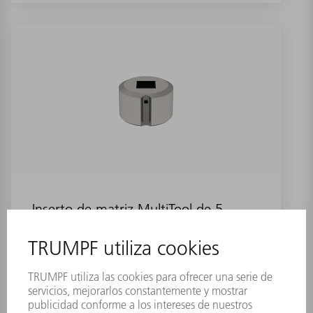
Inserto de matriz MultiTool de 5
estaciones (cuadrado)
Referencia:
0699814