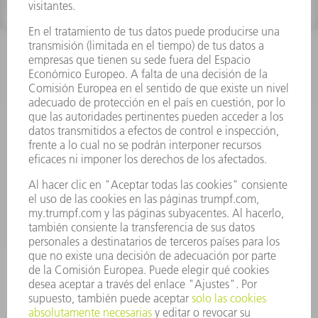
INFORMACIÓN
Preguntas más frecuentes
Condiciones generales de venta
CONTACTO
Departamento de Repuestos
+34 91 657 36 70
Lunes a Jueves de 8h – 18h
Viernes de 8h – 17h
repuestos@es.trumpf.com
CONTACTO
Departamento de Utillaje
+34 91 657 36 69
Lunes a Jueves de 8h – 18h
Viernes de 8h – 17h
utillaje@trumpf.com