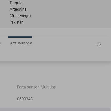
S
A TRUMPF.COM
Porta punzon MultiUse
0699345