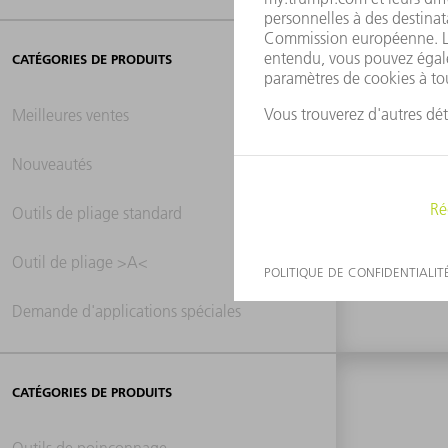
CATÉGORIES DE PRODUITS
Meilleures ventes
Nouveautés
0 ré
Outils de pliage standard
Outil de pliage >A<
Demande d'applications spéciales
CATÉGORIES DE PRODUITS
Outils de poinçonnage