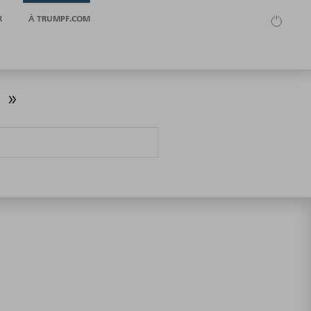
R
À TRUMPF.COM
 »