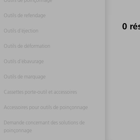
Outils de refendage
0 ré
Outils d'éjection
Outils de déformation
Outils d'ébavurage
Outils de marquage
Cassettes porte-outil et accessoires
Accessoires pour outils de poinçonnage
Demande concernant des solutions de
poinçonnage