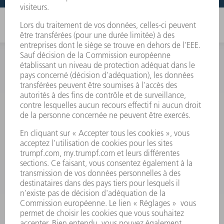
INFORMATION
Foire aux questions
Termes et conditions
CONTACT
Outillages
01 48 17 37 73
Lun - Jeu 08:00h - 16:30h
Ven 08:00h - 12:30h
outillages@fr.TRUMPF.com
CONTACT
Pièces Détachées
01 48 17 37 57
Lun – Ven 8:30h - 17:30h
pieces.detachees@trumpf.com