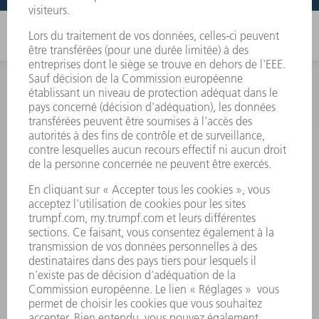
INFORMATION
Foire aux questions
Termes et conditions
CONTACT
Outillages
01 48 17 37 73
Lun - Jeu 08:00h - 16:30h
Ven 08:00h - 12:30h
outillages@fr.TRUMPF.com
CONTACT
Pièces Détachées
01 48 17 37 57
Lun – Ven 8:30h - 17:30h
pieces.detachees@trumpf.com