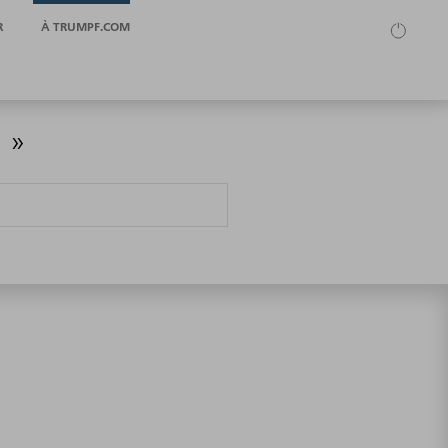
R
À TRUMPF.COM
 »