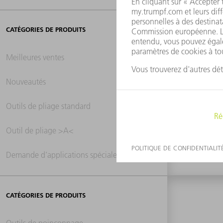
CATÉGORIES DE PRODUITS
Meilleures ventes
Nouveautés
0 ré
Outils de pliage standard
Outil de pliage >A<
Demande d'applications spéciales
CATÉGORIES DE PRODUITS
Outils de poinçonnage