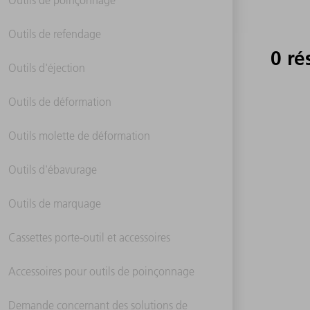
Outils de refendage
0 ré
Outils d'éjection
Outils de déformation
Outils molette de déformation
Outils d'ébavurage
Outils de marquage
Cassettes porte-outil et accessoires
Accessoires pour outils de poinçonnage
Demande concernant des solutions de