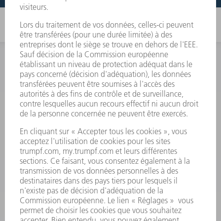
INFORMATION
Foire aux questions
Termes et conditions
CONTACT
Outillages
01 48 17 37 73
Lun - Jeu 08:00h - 16:30h
Ven 08:00h - 12:30h
outillages@fr.TRUMPF.com
CONTACT
Pièces Détachées
01 48 17 37 57
Lun – Ven 8:30h - 17:30h
pieces.detachees@trumpf.com