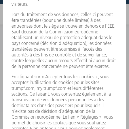
INFORMATION
Foire aux questions
Termes et conditions
CONTACT
Outillages
01 48 17 37 73
Lun - Jeu 08:00h - 16:30h
Ven 08:00h - 12:30h
outillages@fr.TRUMPF.com
CONTACT
Pièces Détachées
01 48 17 37 57
Lun – Ven 8:30h - 17:30h
pieces.detachees@trumpf.com