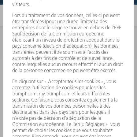
INFORMATION
Foire aux questions
Termes et conditions
CONTACT
Outillages
01 48 17 37 73
Lun - Jeu 08:00h - 16:30h
Ven 08:00h - 12:30h
outillages@fr.TRUMPF.com
CONTACT
Pièces Détachées
01 48 17 37 57
Lun – Ven 8:30h - 17:30h
pieces.detachees@trumpf.com