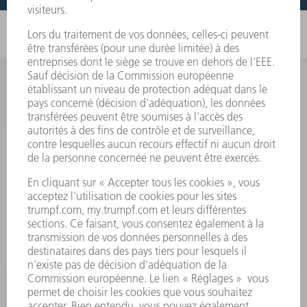
INFORMATION
Foire aux questions
Termes et conditions
CONTACT
Outillages
01 48 17 37 73
Lun - Jeu 08:00h - 16:30h
Ven 08:00h - 12:30h
outillages@fr.TRUMPF.com
CONTACT
Pièces Détachées
01 48 17 37 57
Lun – Ven 8:30h - 17:30h
pieces.detachees@trumpf.com