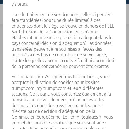
INFORMATION
Foire aux questions
Termes et conditions
CONTACT
Outillages
01 48 17 37 73
Lun - Jeu 08:00h - 16:30h
Ven 08:00h - 12:30h
outillages@fr.TRUMPF.com
CONTACT
Pièces Détachées
01 48 17 37 57
Lun – Ven 8:30h - 17:30h
pieces.detachees@trumpf.com