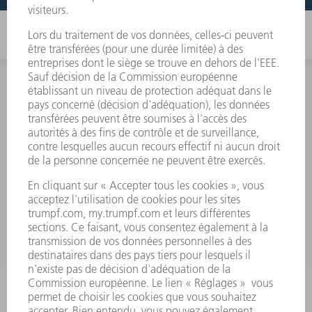
INFORMATION
Foire aux questions
Termes et conditions
CONTACT
Outillages
01 48 17 37 73
Lun - Jeu 08:00h - 16:30h
Ven 08:00h - 12:30h
outillages@fr.TRUMPF.com
CONTACT
Pièces Détachées
01 48 17 37 57
Lun – Ven 8:30h - 17:30h
pieces.detachees@trumpf.com