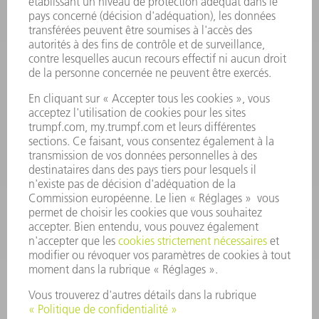
Foire aux questions
Termes et conditions
CONTACT
Outillages
01 48 17 37 73
Lun - Jeu 08:00h - 16:30h
Ven 08:00h - 12:30h
outillages@fr.TRUMPF.com
CONTACT
Pièces Détachées
01 48 17 37 57
Lun – Ven 8:30h - 17:30h
pieces.detachees@trumpf.com