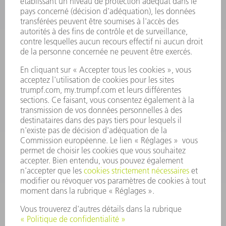
Foire aux questions
Termes et conditions
CONTACT
Outillages
01 48 17 37 73
Lun - Jeu 08:00h - 16:30h
Ven 08:00h - 12:30h
outillages@fr.TRUMPF.com
CONTACT
Pièces Détachées
01 48 17 37 57
Lun – Ven 8:30h - 17:30h
pieces.detachees@trumpf.com