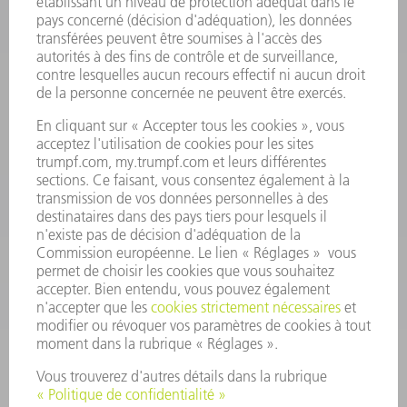
Foire aux questions
Termes et conditions
CONTACT
Outillages
01 48 17 37 73
Lun - Jeu 08:00h - 16:30h
Ven 08:00h - 12:30h
outillages@fr.TRUMPF.com
CONTACT
Pièces Détachées
01 48 17 37 57
Lun – Ven 8:30h - 17:30h
pieces.detachees@trumpf.com