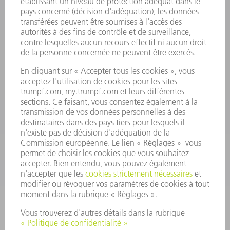
Foire aux questions
Termes et conditions
CONTACT
Outillages
01 48 17 37 73
Lun - Jeu 08:00h - 16:30h
Ven 08:00h - 12:30h
outillages@fr.TRUMPF.com
CONTACT
Pièces Détachées
01 48 17 37 57
Lun – Ven 8:30h - 17:30h
pieces.detachees@trumpf.com