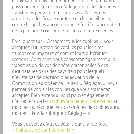
Foire aux questions
Termes et conditions
CONTACT
Outillages
01 48 17 37 73
Lun - Jeu 08:00h - 16:30h
Ven 08:00h - 12:30h
outillages@fr.TRUMPF.com
CONTACT
Pièces Détachées
01 48 17 37 57
Lun – Ven 8:30h - 17:30h
pieces.detachees@trumpf.com