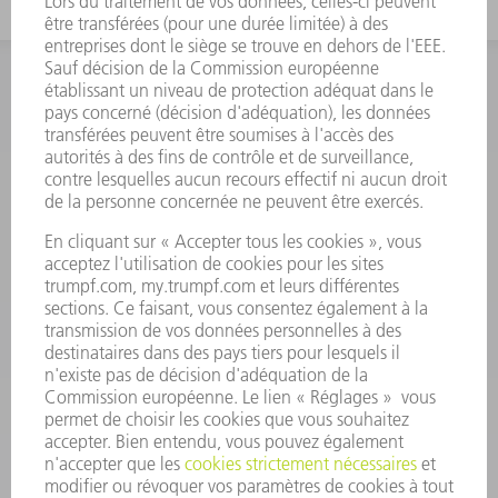
INFORMATION
Foire aux questions
Termes et conditions
CONTACT
Outillages
01 48 17 37 73
Lun - Jeu 08:00h - 16:30h
Ven 08:00h - 12:30h
outillages@fr.TRUMPF.com
CONTACT
Pièces Détachées
01 48 17 37 57
Lun – Ven 8:30h - 17:30h
pieces.detachees@trumpf.com