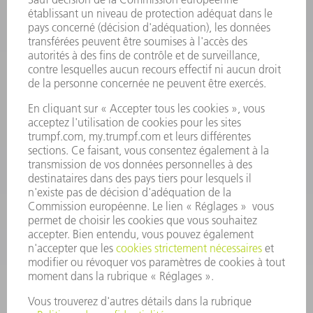
INFORMATION
Foire aux questions
Termes et conditions
CONTACT
Outillages
01 48 17 37 73
Lun - Jeu 08:00h - 16:30h
Ven 08:00h - 12:30h
outillages@fr.TRUMPF.com
CONTACT
Pièces Détachées
01 48 17 37 57
Lun – Ven 8:30h - 17:30h
pieces.detachees@trumpf.com