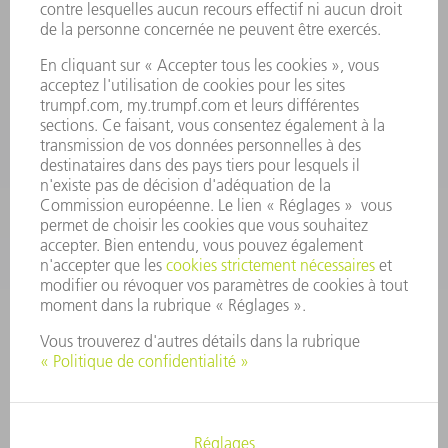
CONTACT
Outillages
01 48 17 37 73
Lun - Jeu 08:00h - 16:30h
Ven 08:00h - 12:30h
outillages@fr.TRUMPF.com
CONTACT
Pièces Détachées
01 48 17 37 57
Lun – Ven 8:30h - 17:30h
pieces.detachees@trumpf.com