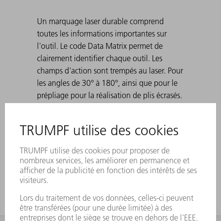
Un marquage laser durable comprend
toutes les informations importantes sur
l'outil. Le code Data Matrix permet de
clairement identifier chaque outil. Les
champs d'action sont trempés au laser. Pour
les angles de 30° à 180°, ainsi que pour le
prépliage pour la réalisation de plis écrasés.
Standard°: H 100, H 150, version étroite et
version avec rayon°3. Lors de la réalisation
de plis pointus avec des matrices 30°, il
arrive que la tôle pliée se coince dans la
matrice. Les dispositifs d'aide à l'éjection
TRUMPF résolvent ce problème.