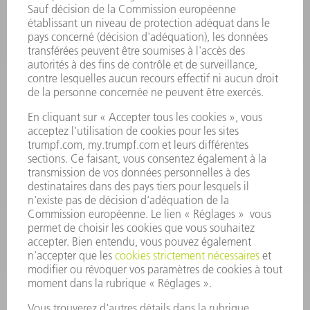
INFORMATION
Foire aux questions
Termes et conditions
CONTACT
Outillages
01 48 17 37 73
Lun - Jeu 08:00h - 16:30h
Ven 08:00h - 12:30h
outillages@fr.TRUMPF.com
CONTACT
Pièces Détachées
01 48 17 37 57
Lun – Ven 8:30h - 17:30h
pieces.detachees@trumpf.com