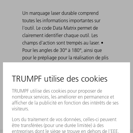
Un marquage laser durable comprend
toutes les informations importantes sur
l'outil. Le code Data Matrix permet de
clairement identifier chaque outil. Les
champs d'action sont trempés au laser. •
Pour les angles de 30° à 180°, ainsi que
pour le prépliage pour la réalisation de plis
écrasés. Standard°: H 100, H 150, version
étroite et version avec rayon°3. Lors de la
réalisation de plis pointus avec des matrices
30°, il arrive que la tôle pliée se coince dans
la matrice. Les dispositifs d'aide à l'éjection
TRUMPF résolvent ce problème.