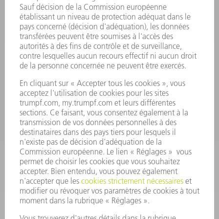
INFORMATION
Foire aux questions
Termes et conditions
CONTACT
Outillages
01 48 17 37 73
Lun - Jeu 08:00h - 16:30h
Ven 08:00h - 12:30h
outillages@fr.TRUMPF.com
CONTACT
Pièces Détachées
01 48 17 37 57
Lun – Ven 8:30h - 17:30h
pieces.detachees@trumpf.com