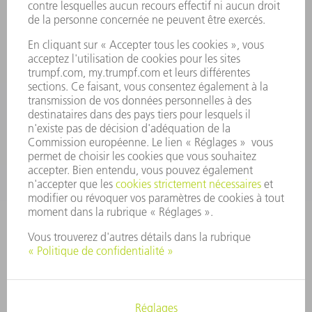
CONTACT
Outillages
01 48 17 37 73
Lun - Jeu 08:00h - 16:30h
Ven 08:00h - 12:30h
outillages@fr.TRUMPF.com
CONTACT
Pièces Détachées
01 48 17 37 57
Lun – Ven 8:30h - 17:30h
pieces.detachees@trumpf.com