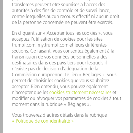
Foire aux questions
Termes et conditions
CONTACT
Outillages
01 48 17 37 73
Lun - Jeu 08:00h - 16:30h
Ven 08:00h - 12:30h
outillages@fr.TRUMPF.com
CONTACT
Pièces Détachées
01 48 17 37 57
Lun – Ven 8:30h - 17:30h
pieces.detachees@trumpf.com