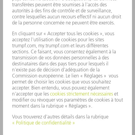
Foire aux questions
Termes et conditions
CONTACT
Outillages
01 48 17 37 73
Lun - Jeu 08:00h - 16:30h
Ven 08:00h - 12:30h
outillages@fr.TRUMPF.com
CONTACT
Pièces Détachées
01 48 17 37 57
Lun – Ven 8:30h - 17:30h
pieces.detachees@trumpf.com