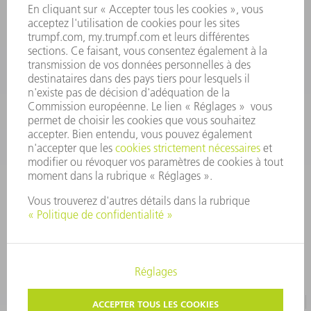
01 48 17 37 73
Lun - Jeu 08:00h - 16:30h
Ven 08:00h - 12:30h
outillages@fr.TRUMPF.com
CONTACT
Pièces Détachées
01 48 17 37 57
Lun – Ven 8:30h - 17:30h
pieces.detachees@trumpf.com
MENTIONS LÉGALES
PROTECTION DES DONNÉES PERSONNELLES