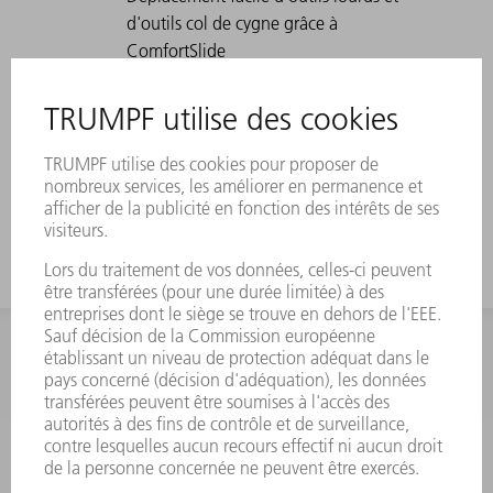
d'outils col de cygne grâce à
ComfortSlide
Convient spécialement aux pièces en
U grâce à un coudage prononcé
Pour les imbrications hautes, utilisez
l'outil avec une grande hauteur de
travail
INFORMATION
Foire aux questions
Termes et conditions
CONTACT
Outillages