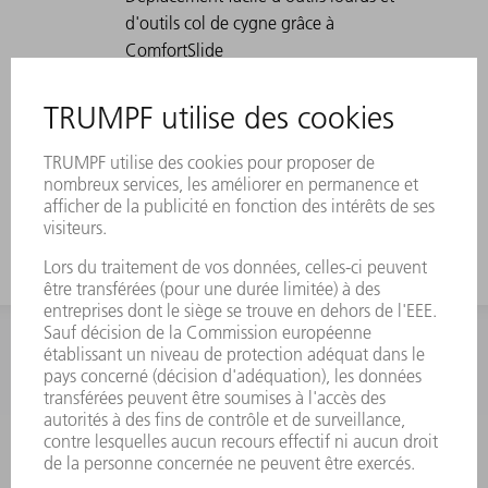
d'outils col de cygne grâce à
ComfortSlide
Convient spécialement aux pièces en
U grâce à un coudage prononcé
Pour les imbrications hautes, utilisez
l'outil avec une grande hauteur de
travail
INFORMATION
Foire aux questions
Termes et conditions
CONTACT
Outillages