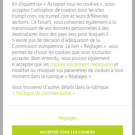
01 48 17 37 73
Lun - Jeu 08:00h - 16:30h
Ven 08:00h - 12:30h
outillages@fr.TRUMPF.com
CONTACT
Pièces Détachées
01 48 17 37 57
Lun – Ven 8:30h - 17:30h
pieces.detachees@trumpf.com
MENTIONS LÉGALES
PROTECTION DES DONNÉES PERSONNELLES