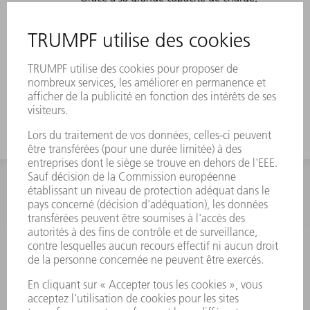
convient également aux tôles plus
épaisses.
Pour les imbrications hautes, utilisez
l'outil avec une grande hauteur de
travail.
INFORMATION
Foire aux questions
Termes et conditions
CONTACT
Outillages
01 48 17 37 73
Lun - Jeu 08:00h - 16:30h