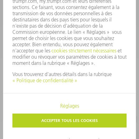
Ven 08:00h - 12:30h
outillages@fr.TRUMPF.com
CONTACT
Pièces Détachées
01 48 17 37 57
Lun – Ven 8:30h - 17:30h
pieces.detachees@trumpf.com
MENTIONS LÉGALES
PROTECTION DES DONNÉES PERSONNELLES
COPYRIGHT ET DROIT DES MARQUES
CONDITIONS D'UTILISATION