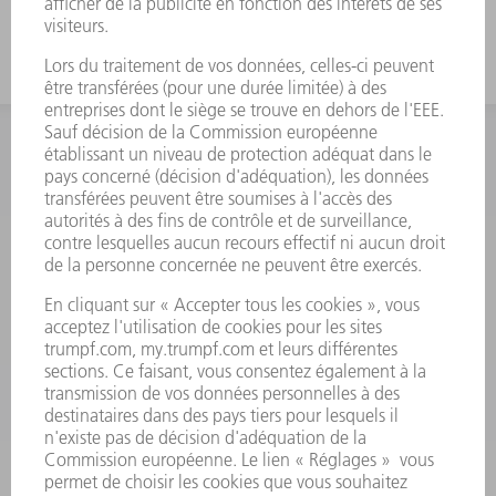
INFORMATION
Foire aux questions
Termes et conditions
CONTACT
Outillages
01 48 17 37 73
Lun - Jeu 08:00h - 16:30h
Ven 08:00h - 12:30h
outillages@fr.TRUMPF.com
CONTACT
Pièces Détachées
01 48 17 37 57
Lun – Ven 8:30h - 17:30h