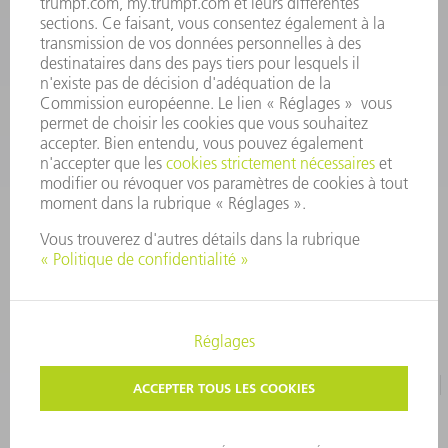
Ven 08:00h - 12:30h
outillages@fr.TRUMPF.com
CONTACT
Pièces Détachées
01 48 17 37 57
Lun – Ven 8:30h - 17:30h
pieces.detachees@trumpf.com
MENTIONS LÉGALES
PROTECTION DES DONNÉES PERSONNELLES
COPYRIGHT ET DROIT DES MARQUES
CONDITIONS D'UTILISATION