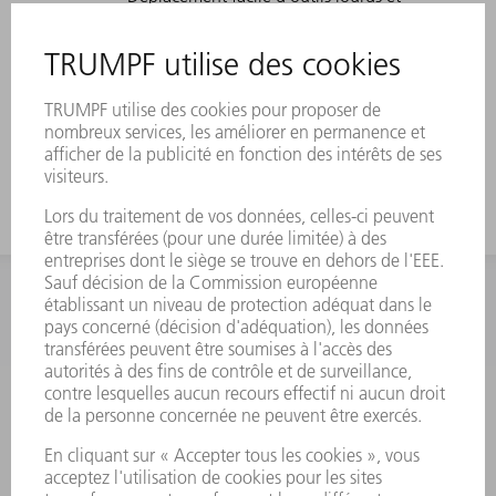
d'outils col de cygne grâce à
ComfortSlide
Convient spécialement aux pièces en
U fines grâce à un coudage prononcé
et un petit rayon
INFORMATION
Foire aux questions
Termes et conditions
CONTACT
Outillages
01 48 17 37 73
Lun - Jeu 08:00h - 16:30h