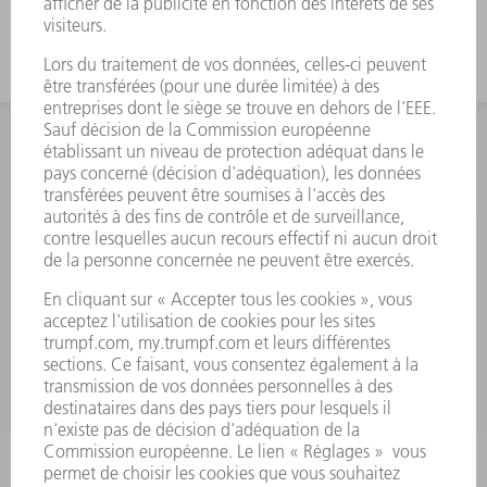
INFORMATION
Foire aux questions
Termes et conditions
CONTACT
Outillages
01 48 17 37 73
Lun - Jeu 08:00h - 16:30h
Ven 08:00h - 12:30h
outillages@fr.TRUMPF.com
CONTACT
Pièces Détachées
01 48 17 37 57
Lun – Ven 8:30h - 17:30h