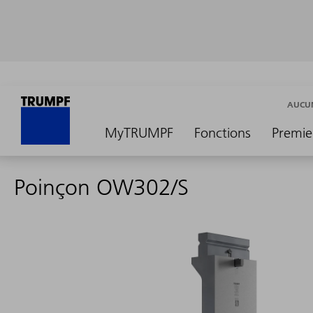
AUCUN
MyTRUMPF
Fonctions
Premie
Poinçon OW302/S