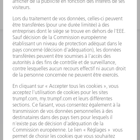
INFORMATION
Foire aux questions
Termes et conditions
CONTACT
Outillages
01 48 17 37 73
Lun - Jeu 08:00h - 16:30h
Ven 08:00h - 12:30h
outillages@fr.TRUMPF.com
CONTACT
Pièces Détachées
01 48 17 37 57
Lun – Ven 8:30h - 17:30h