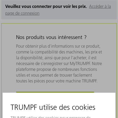
Veuillez vous connecter pour voir les prix.
Accéder à la
page de connexion
Nos produits vous intéressent ?
Pour obtenir plus d'informations sur ce produit,
comme la compatibilité des machines, les prix et
la disponibilité, ainsi que pour l'acheter, il est
nécessaire de s'enregistrer sur MyTRUMPF. Notre
plateforme propose de nombreuses fonctions
utiles et vous permet de trouver facilement
toutes les pièces pour votre machine TRUMPF.
INSCRIVEZ-VOUS DÈS MAINTENANT
ACCÉDER À LA PAGE DE
CONNEXION