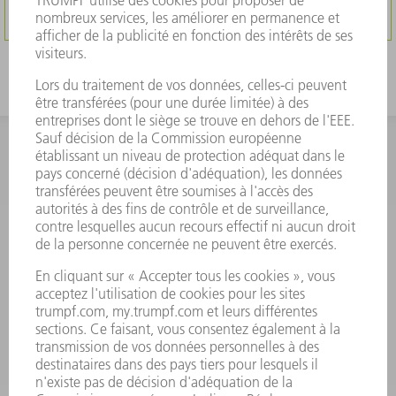
INFORMATION
Foire aux questions
Termes et conditions
CONTACT
Outillages
01 48 17 37 73
Lun - Jeu 08:00h - 16:30h
Ven 08:00h - 12:30h
outillages@fr.TRUMPF.com
CONTACT
Pièces Détachées