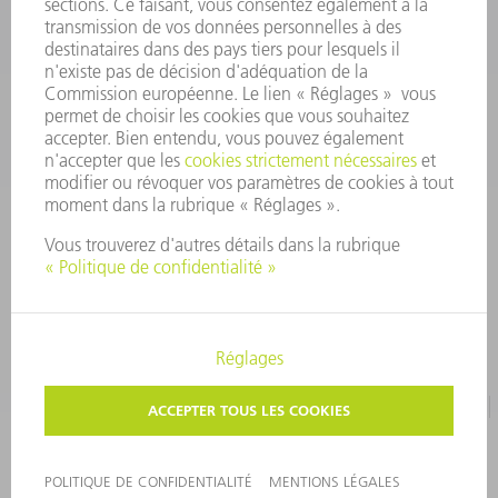
outillages@fr.TRUMPF.com
CONTACT
Pièces Détachées
01 48 17 37 57
Lun – Ven 8:30h - 17:30h
pieces.detachees@trumpf.com
MENTIONS LÉGALES
PROTECTION DES DONNÉES PERSONNELLES
COPYRIGHT ET DROIT DES MARQUES
CONDITIONS D'UTILISATION
©
2026
TRUMPF