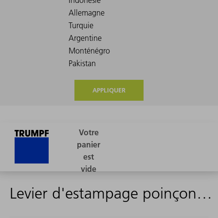
APPLIQUER
Levier d'estampage poinçon à charnière, outil 1, diamètre de charnière D 5,0 mm, épaisseur tôle s 1,0 mm