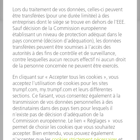
INFORMATION
Foire aux questions
Termes et conditions
CONTACT
Outillages
01 48 17 37 73
Lun - Jeu 08:00h - 16:30h
Ven 08:00h - 12:30h
outillages@fr.TRUMPF.com
CONTACT
Pièces Détachées
01 48 17 37 57
Lun – Ven 8:30h - 17:30h
pieces.detachees@trumpf.com