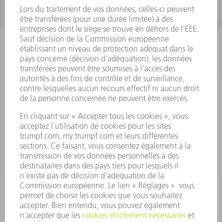
INFORMATION
Foire aux questions
Termes et conditions
CONTACT
Outillages
01 48 17 37 73
Lun - Jeu 08:00h - 16:30h
Ven 08:00h - 12:30h
outillages@fr.TRUMPF.com
CONTACT
Pièces Détachées
01 48 17 37 57
Lun – Ven 8:30h - 17:30h
pieces.detachees@trumpf.com