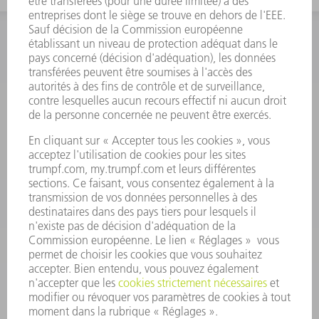
INFORMATION
Foire aux questions
Termes et conditions
CONTACT
Outillages
01 48 17 37 73
Lun - Jeu 08:00h - 16:30h
Ven 08:00h - 12:30h
outillages@fr.TRUMPF.com
CONTACT
Pièces Détachées
01 48 17 37 57
Lun – Ven 8:30h - 17:30h
pieces.detachees@trumpf.com