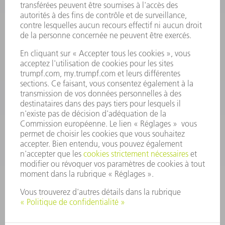
Foire aux questions
Termes et conditions
CONTACT
Outillages
01 48 17 37 73
Lun - Jeu 08:00h - 16:30h
Ven 08:00h - 12:30h
outillages@fr.TRUMPF.com
CONTACT
Pièces Détachées
01 48 17 37 57
Lun – Ven 8:30h - 17:30h
pieces.detachees@trumpf.com