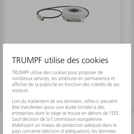
Codeur arbre creux D60mm M23
12pol
Numéro de référence:
1799294
INFORMATION