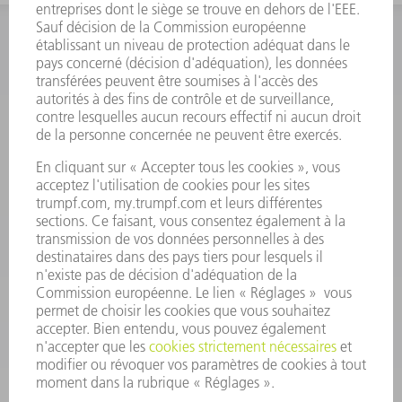
INFORMATION
Foire aux questions
Termes et conditions
CONTACT
Outillages
01 48 17 37 73
Lun - Jeu 08:00h - 16:30h
Ven 08:00h - 12:30h
outillages@fr.TRUMPF.com
CONTACT
Pièces Détachées
01 48 17 37 57
Lun – Ven 8:30h - 17:30h
pieces.detachees@trumpf.com