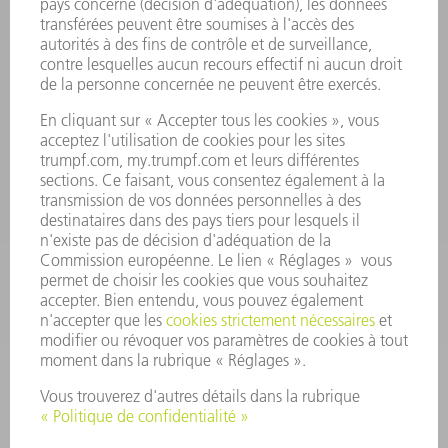
Foire aux questions
Termes et conditions
CONTACT
Outillages
01 48 17 37 73
Lun - Jeu 08:00h - 16:30h
Ven 08:00h - 12:30h
outillages@fr.TRUMPF.com
CONTACT
Pièces Détachées
01 48 17 37 57
Lun – Ven 8:30h - 17:30h
pieces.detachees@trumpf.com